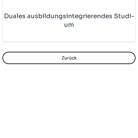
Du­a­les aus­bil­dungs­in­te­grie­ren­des Stu­di­
um
Zurück