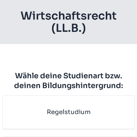
Wirt­schafts­recht
(LL.B.)
Wähle deine Studienart bzw.
deinen Bildungshintergrund:
Re­gel­stu­di­um