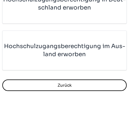
sch­land er­wor­ben
Hoch­schul­zu­gangs­be­rech­ti­gung im Aus­
land er­wor­ben
Zurück