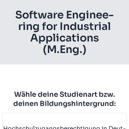
Soft­ware En­gi­nee­
ring for In­dus­tri­al
Ap­p­li­ca­ti­ons
(M.Eng.)
Wähle deine Studienart bzw.
deinen Bildungshintergrund:
Hoch­schul­zu­gangs­be­rech­ti­gung in Deut­