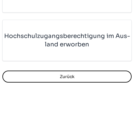
Hoch­schul­zu­gangs­be­rech­ti­gung im Aus­
land er­wor­ben
Zurück