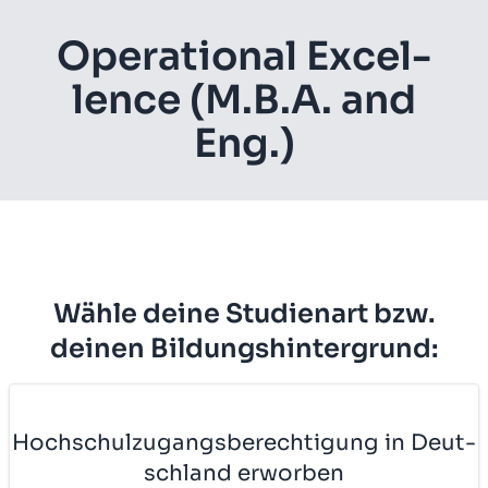
Ope­ra­ti­o­nal Ex­cel­
lence (M.B.A. and
Eng.)
Wähle deine Studienart bzw.
deinen Bildungshintergrund:
Hoch­schul­zu­gangs­be­rech­ti­gung in Deut­
sch­land er­wor­ben