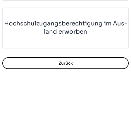
Hoch­schul­zu­gangs­be­rech­ti­gung im Aus­
land er­wor­ben
Zurück