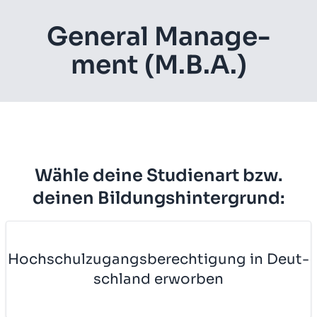
Ge­ne­ral Ma­nage­
ment (M.B.A.)
Wähle deine Studienart bzw.
deinen Bildungshintergrund:
Hoch­schul­zu­gangs­be­rech­ti­gung in Deut­
sch­land er­wor­ben