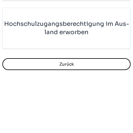
Hoch­schul­zu­gangs­be­rech­ti­gung im Aus­
land er­wor­ben
Zurück