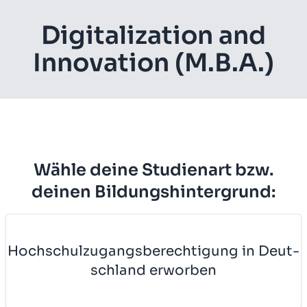
Di­gi­ta­li­za­ti­on and
In­no­va­ti­on (M.B.A.)
Wähle deine Studienart bzw.
deinen Bildungshintergrund:
Hoch­schul­zu­gangs­be­rech­ti­gung in Deut­
sch­land er­wor­ben