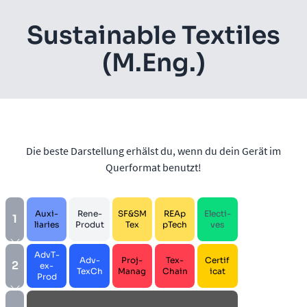
Su­staina­ble Tex­ti­les
(M.Eng.)
Die beste Darstellung erhälst du, wenn du dein Gerät im
Querformat benutzt!
Au­xi­
Re­ne­
SF&SM
REAp
Elec­ti­
1
lia­ri­es
Pro­dut
Tex
p­Tech
ves
AdvT­
Adv­
Proj­
Tex­
Cer­ti­f
2
ex­
TexCh
Ma­nag
Chain
i­cat
Prod