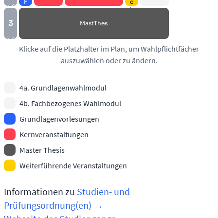
F
c
o
h
r
I
3
Mast­Thes
n
f
Klicke auf die Platzhalter im Plan, um Wahlpflichtfächer
auszuwählen oder zu ändern.
4a. Grundlagenwahlmodul
4b. Fachbezogenes Wahlmodul
Grundlagenvorlesungen
Kernveranstaltungen
Master Thesis
Weiterführende Veranstaltungen
Informationen zu
Studien- und
Prüfungsordnung(en) →