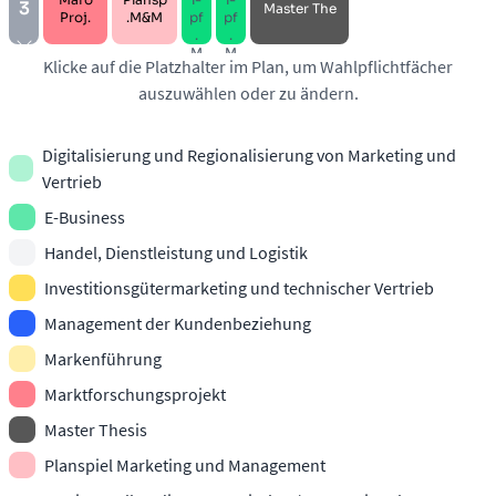
­tr
a
3
Mas­ter The
M
t
Proj.
.M&M
pf
pf
n
.
.
M
M
Klicke auf die Platzhalter im Plan, um Wahlpflichtfächer
.
.
auszuwählen oder zu ändern.
Digitalisierung und Regionalisierung von Marketing und
Vertrieb
E-Business
Handel, Dienstleistung und Logistik
Investitionsgütermarketing und technischer Vertrieb
Management der Kundenbeziehung
Markenführung
Marktforschungsprojekt
Master Thesis
Planspiel Marketing und Management