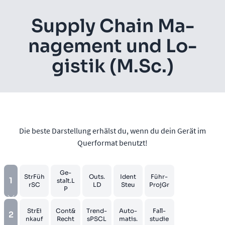
Sup­ply Chain Ma­
nage­ment und Lo­
gis­tik (M.Sc.)
Die beste Darstellung erhälst du, wenn du dein Gerät im
Querformat benutzt!
Ge­
StrFüh
Outs.
Ident
Führ­
1
stalt.L
r­SC
LD
S­teu
Pro­j­Gr
P
StrEi
Cont&
Trend­
Au­to­
Fall­
2
n­kauf
Recht
sPSCL
ma­tis.
stu­die