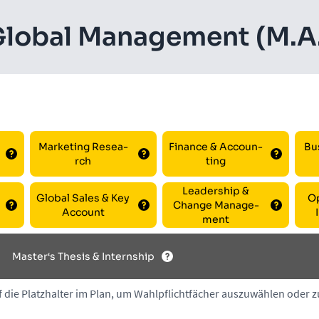
lo­bal Ma­nage­ment (M.A
Mar­ke­ting Re­sea­
Fi­nance & Ac­coun­
Bu
rch
ting
Lea­der­ship &
Glo­bal Sales & Key
Op
Change Ma­nage­
Ac­count
ment
Mas­ter‘s The­sis & In­tern­ship
f die Platzhalter im Plan, um Wahlpflichtfächer auszuwählen oder 