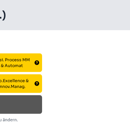
.)
si. Pro­cess MM
& Au­to­mat
.Ex­cel­lence &
Innov.Manag.
zu ändern.