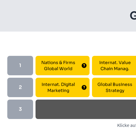
G
Na­ti­ons & Firms
In­ter­nat. Value
1
Glo­bal World
Chain Manag.
In­ter­nat. Di­gi­tal
Glo­bal Busi­ness
2
Mar­ke­ting
Stra­t­egy
3
Klicke au