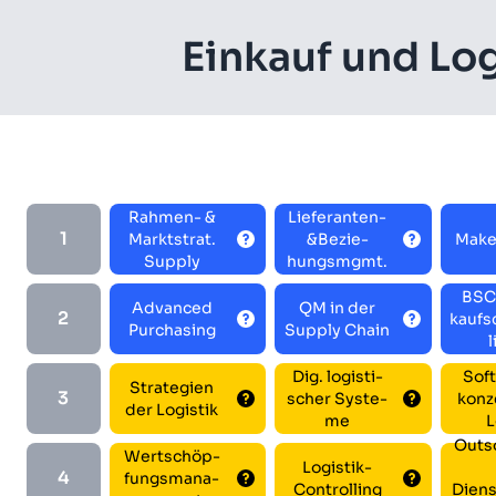
Ein­kauf und Lo­
Rah­men- &
Lie­fe­ran­ten-
1
Markt­strat.
&Be­zie­
Make
Sup­ply
hungs­mgmt.
BSC 
Ad­van­ced
QM in der
2
kaufs­
Purcha­sing
Sup­ply Chain
l
Dig. lo­gis­ti­
Soft
Stra­te­gi­en
3
scher Sys­te­
kon­z
der Lo­gis­tik
me
L
Out­s
Wert­schöp­
Lo­gis­tik-
4
fungs­ma­na­
Con­trol­ling
Dien