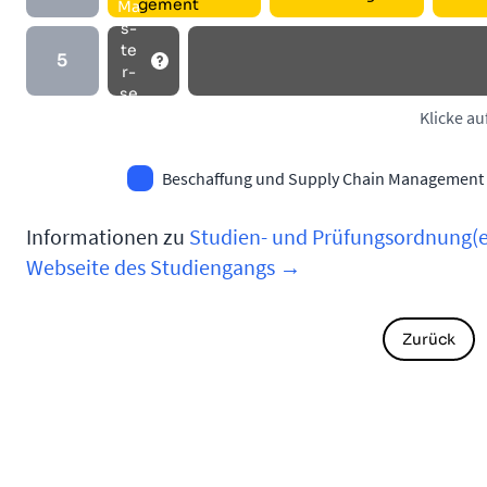
ge­ment
Ma
s­
te
5
r­
se
m.
Klicke au
Beschaffung und Supply Chain Management
Informationen zu
Studien- und Prüfungsordnung(
Webseite des Studiengangs →
Zurück