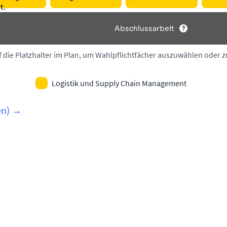
t.
Ab­schluss­a­r­beit
f die Platzhalter im Plan, um Wahlpflichtfächer auszuwählen oder 
Logistik und Supply Chain Management
en) →