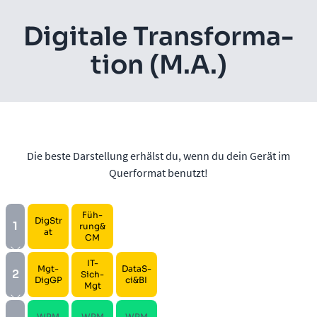
Di­gi­ta­le Trans­for­ma­
ti­on (M.A.)
Die beste Darstellung erhälst du, wenn du dein Gerät im
Querformat benutzt!
Füh­
DigStr
1
rung&
at
CM
IT-
Mgt­
Da­ta­S­
2
Sich­
DigGP
ci&BI
Mgt
WPM
WPM
WPM