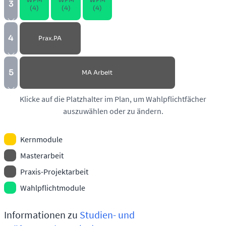
3
(4)
(4)
(4)
4
Prax.PA
5
MA Ar­beit
Klicke auf die Platzhalter im Plan, um Wahlpflichtfächer
auszuwählen oder zu ändern.
Kernmodule
Masterarbeit
Praxis-Projektarbeit
Wahlpflichtmodule
Informationen zu
Studien- und