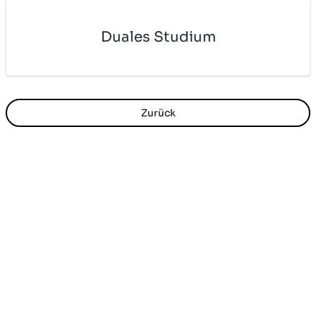
Du­a­les Stu­di­um
Zurück