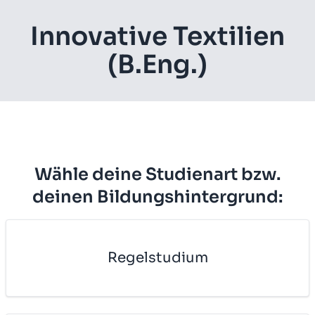
In­no­va­ti­ve Tex­ti­li­en
(B.Eng.)
Wähle deine Studienart bzw.
deinen Bildungshintergrund:
Re­gel­stu­di­um