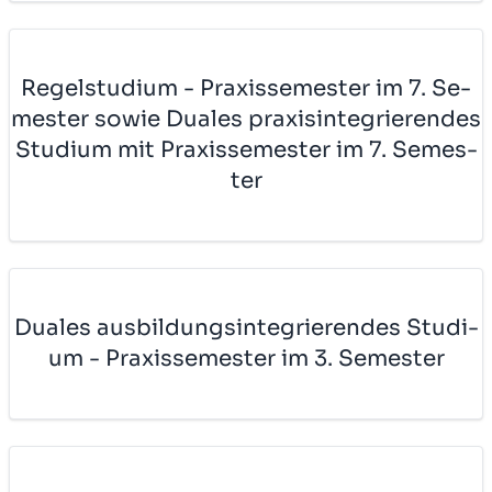
Re­gel­stu­di­um - Pra­xis­se­mes­ter im 7. Se­
mes­ter sowie Du­a­les pra­xi­sin­te­grie­ren­des
Stu­di­um mit Pra­xis­se­mes­ter im 7. Se­mes­
ter
Du­a­les aus­bil­dungs­in­te­grie­ren­des Stu­di­
um - Pra­xis­se­mes­ter im 3. Se­mes­ter