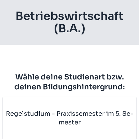
Be­triebs­wirt­schaft
(B.A.)
Wähle deine Studienart bzw.
deinen Bildungshintergrund:
Re­gel­stu­di­um - Pra­xis­se­mes­ter im 5. Se­
mes­ter